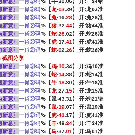
有新意〗
一肖②码
🩴【牛-30.06】 开:羊24错
有新意〗
一肖②码
🩴【
龙
-
03
.39】 开:龙03准
有新意〗
一肖②码
🩴【
兔
-16.
28
】 开:兔28准
有新意〗
一肖②码
🩴【
猪
-32.
44
】 开:猪44准
有新意〗
一肖②码
🩴【
蛇
-
26
.02】 开:蛇26准
有新意〗
一肖②码
🩴【
虎
-17.
41
】 开:虎41准
有新意〗
一肖②码
🩴【
蛇
-02.
26
】 开:蛇26准
om 截图分享
有新意〗
一肖②码
🩴【
鸡
-
10
.34】 开:鸡10准
有新意〗
一肖②码
🩴【
蛇
-
14
.38】 开:蛇14准
有新意〗
一肖②码
🩴【
牛
-
18
.30】 开:牛18准
有新意〗
一肖②码
🩴【
龙
-27.
15
】 开:龙15准
有新意〗
一肖②码
🩴【鼠-43.31】 开:狗21错
有新意〗
一肖②码
🩴【
鼠
-
19
.07】 开:鼠19准
有新意〗
一肖②码
🩴【
虎
-
41
.17】 开:虎41准
有新意〗
一肖②码
🩴【
羊
-48.
24
】 开:羊24准
有新意〗
一肖②码
🩴【
马
-37.
01
】 开:马01准