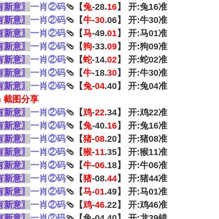
有新意〗
一肖②码
🩴【
兔
-28.
16
】 开:兔16准
有新意〗
一肖②码
🩴【
牛
-
30
.06】 开:牛30准
有新意〗
一肖②码
🩴【
马
-49.
01
】 开:马01准
有新意〗
一肖②码
🩴【
狗
-33.
09
】 开:狗09准
有新意〗
一肖②码
🩴【
蛇
-14.
02
】 开:蛇02准
有新意〗
一肖②码
🩴【
牛
-18.
30
】 开:牛30准
有新意〗
一肖②码
🩴【
兔
-
04
.40】 开:兔04准
om 截图分享
有新意〗
一肖②码
🩴【
鸡
-
22
.34】 开:鸡22准
有新意〗
一肖②码
🩴【
兔
-40.
16
】 开:兔16准
有新意〗
一肖②码
🩴【
猪
-
08
.20】 开:猪08准
有新意〗
一肖②码
🩴【
猴
-
11
.35】 开:猴11准
有新意〗
一肖②码
🩴【
牛
-
06
.18】 开:牛06准
有新意〗
一肖②码
🩴【
猪
-08.
44
】 开:猪44准
有新意〗
一肖②码
🩴【
马
-
01
.49】 开:马01准
有新意〗
一肖②码
🩴【
鸡
-
46
.22】 开:鸡46准
有新意〗
一肖②码
🩴【兔-04.40】 开:龙39错