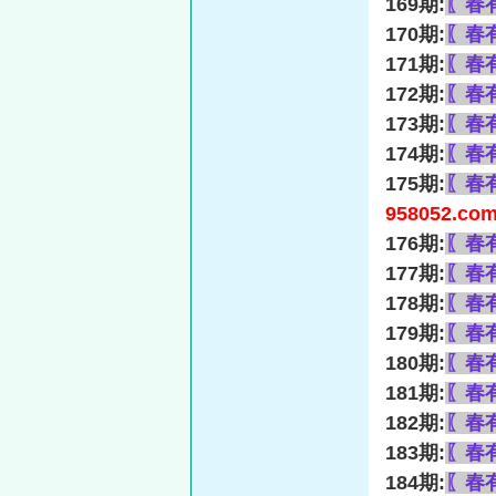
169期:
〖春
170期:
〖春
171期:
〖春
172期:
〖春
173期:
〖春
174期:
〖春
175期:
〖春
958052.c
176期:
〖春
177期:
〖春
178期:
〖春
179期:
〖春
180期:
〖春
181期:
〖春
182期:
〖春
183期:
〖春
184期:
〖春