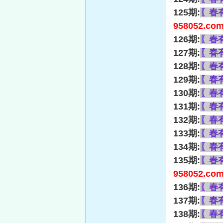
125期:
〖春
958052.c
126期:
〖春
127期:
〖春
128期:
〖春
129期:
〖春
130期:
〖春
131期:
〖春
132期:
〖春
133期:
〖春
134期:
〖春
135期:
〖春
958052.c
136期:
〖春
137期:
〖春
138期:
〖春