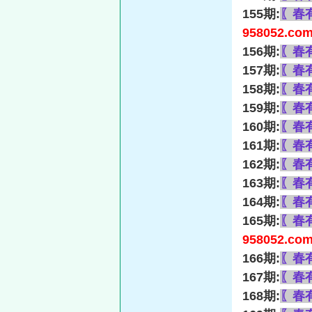
155期:
〖春
958052.c
156期:
〖春
157期:
〖春
158期:
〖春
159期:
〖春
160期:
〖春
161期:
〖春
162期:
〖春
163期:
〖春
164期:
〖春
165期:
〖春
958052.c
166期:
〖春
167期:
〖春
168期:
〖春