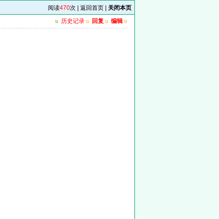
阅读
470
次 |
返回首页
|
关闭本页
u
历史记录
u
回复
u
编辑
u