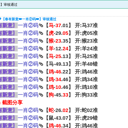
👑】审核通过
💖【春有新意👑一肖②码👑】审核通过
有新意〗
一肖②码
🩴【
马
-
37
.01】 开:马37准
有新意〗
一肖②码
🩴【
虎
-29.
05
】 开:虎05准
有新意〗
一肖②码
🩴【
猴
-
23
.35】 开:猴23准
有新意〗
一肖②码
🩴【
羊
-12.
24
】 开:羊24准
有新意〗
一肖②码
🩴【
马
-
25
.13】 开:马25准
有新意〗
一肖②码
🩴【马-49.13】 开:羊48错
有新意〗
一肖②码
🩴【
鸡
-
46
.22】 开:鸡46准
有新意〗
一肖②码
🩴【
鸡
-
34
.46】 开:鸡34准
有新意〗
一肖②码
🩴【
鸡
-
10
.46】 开:鸡10准
有新意〗
一肖②码
🩴【
狗
-45.
33
】 开:狗33准
om 截图分享
有新意〗
一肖②码
🩴【
蛇
-26.
02
】 开:蛇02准
有新意〗
一肖②码
🩴【鼠-43.07】 开:虎29错
有新意〗
一肖②码
🩴【
鸡
-
46
.34】 开:鸡46准